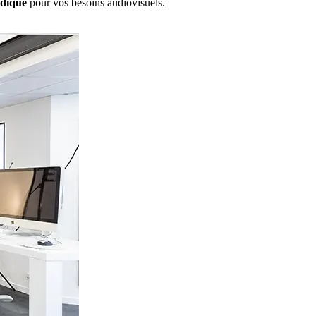
udique
pour vos besoins audiovisuels.