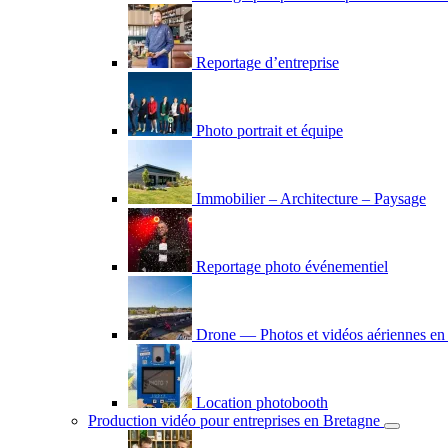
Reportage d’entreprise
Photo portrait et équipe
Immobilier – Architecture – Paysage
Reportage photo événementiel
Drone — Photos et vidéos aériennes en
Location photobooth
Production vidéo pour entreprises en Bretagne
Déplier
le