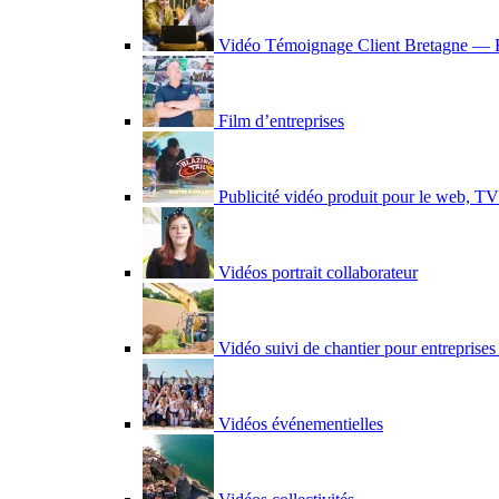
sous
menu
Vidéo Témoignage Client Bretagne — B
Film d’entreprises
Publicité vidéo produit pour le web, TV 
Vidéos portrait collaborateur
Vidéo suivi de chantier pour entreprises
Vidéos événementielles